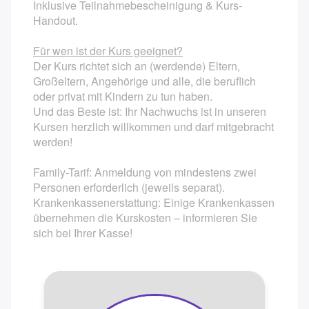
Inklusive Teilnahmebescheinigung & Kurs-
Rückbildungsgymnastik am Abend
Handout.
Mamafit / Training
Für wen ist der Kurs geeignet?
Der Kurs richtet sich an (werdende) Eltern,
Kangatraining ®
Großeltern, Angehörige und alle, die beruflich
oder privat mit Kindern zu tun haben.
Gymnastik rund um den Rücken
Und das Beste ist: Ihr Nachwuchs ist in unseren
Kursen herzlich willkommen und darf mitgebracht
Yoga Kurse am Abend
werden!
Beckenbodengymnastik
Family-Tarif: Anmeldung von mindestens zwei
Personen erforderlich (jeweils separat).
Babymassage
Krankenkassenerstattung: Einige Krankenkassen
übernehmen die Kurskosten – informieren Sie
ElBa
sich bei Ihrer Kasse!
Kindernotfallkurs / Erste Hilfe am Kind
BeBo® Kurs