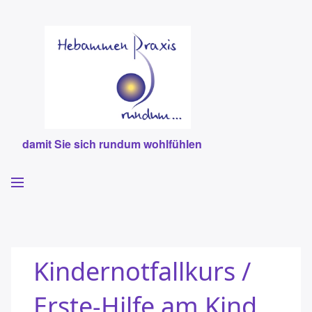
damit Sie sich rundum wohlfühlen
Willkommen
Hebammen
Kindernotfallkurs /
Leistungen
Erste-Hilfe am Kind
Team