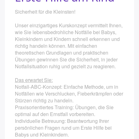
Kurse in der Schwangerschaft
Sicherheit für die Kleinsten!
Unser einzigartiges Kurskonzept vermittelt Ihnen,
Yoga in der Schwangerschaft
wie Sie lebensbedrohliche Notfälle bei Babys,
Geburtsvorbereitung
Kleinkindern und Kindern schnell erkennen und
richtig handeln können. Mit einfachen
Geburtsvorbereitung ab dem 2. Kind
theoretischen Grundlagen und praktischen
Übungen gewinnen Sie die Sicherheit, in jeder
Wochenendpaarkurs Geburtsvorbereitung
Notfallsituation ruhig und gezielt zu reagieren.
Hypnobirthing Kompaktkurs
Das erwartet Sie:
Notfall-ABC-Konzept: Einfache Methode, um in
Säuglingspflegekurs
Notfällen wie Verschlucken, Fieberkrämpfen oder
Stürzen richtig zu handeln.
Kindernotfallkurs / Erste-Hilfe am Kind
Praxisorientiertes Training: Übungen, die Sie
optimal auf den Ernstfall vorbereiten.
Kurse nach der Schwangerschaft
Individuelle Betreuung: Beantwortung Ihrer
persönlichen Fragen rund um Erste Hilfe bei
Rückbildungsgymnastik am Vormittag
Babys und Kleinkindern.