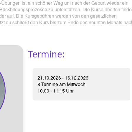
Übungen ist ein schöner Weg um nach der Geburt wieder ein
Rückbildungsprozesse zu unterstützen. Die Kurseinheiten finde
rtsvorbereitung
Kangatraining ®
der auf. Die Kursgebühren werden von den gesetzlichen
t du schließt den Kurs bis zum Ende des neunten Monats nac
urs
Gymnastik rund um den Rücken
Yoga Kurse am Abend
Termine:
Hilfe am Kind
Beckenbodengymnastik
Babymassage
21.10.2026 - 16.12.2026
8 Termine am Mittwoch
ElBa
10.00 - 11.15 Uhr
Kindernotfallkurs / Erste Hilfe am Kind