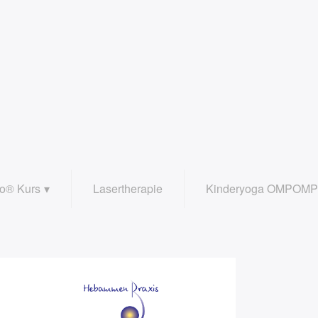
o® Kurs
Lasertherapie
Kinderyoga OMPOM
kenbodengymnastik
Kinderyoga