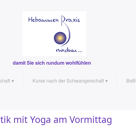
damit Sie sich rundum wohlfühlen
chaft
Kurse nach der Schwangerschaft
BeB
haft
Rückbildungsgymnastik am Vormittag
Bec
Rückbildungsgymnastik am Abend
ik mit Yoga am Vormittag
dem 2. Kind
Mamafit / Training