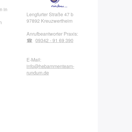
n in
Lengfurter Straße 47 b
97892 Kreuzwertheim
h
Anrufbeantworter Praxis:
09342 - 91 69 390
E-Mail:
info@hebammenteam-
rundum.de