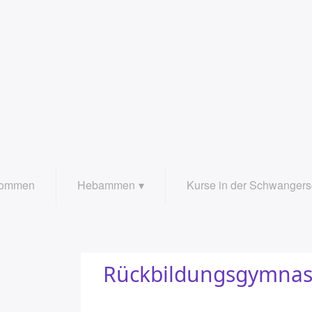
kommen
Hebammen
Kurse in der Schwangers
Leistungen
Yoga in der Schwangersc
Team
Geburtsvorbereitung
Rückbildungsgymnast
Geburtsvorbereitung ab 