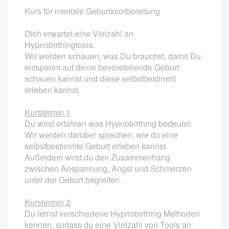
Kurs für mentale Geburtsvorbereitung
Kurse in der Schwangerschaft
Dich erwartet eine Vielzahl an
Yoga in der Schwangerschaft
Hypnobirthingtools.
Wir werden schauen, was Du brauchst, damit Du
Geburtsvorbereitung
entspannt auf deine bevorstehende Geburt
schauen kannst und diese selbstbestimmt
Geburtsvorbereitung ab dem 2. Kind
erleben kannst.
Wochenendpaarkurs Geburtsvorbereitung
Kurstermin 1
Du wirst erfahren was Hypnobirthing bedeutet.
Hypnobirthing Kompaktkurs
Wir werden darüber sprechen, wie du eine
selbstbestimmte Geburt erleben kannst.
Säuglingspflegekurs
Außerdem wirst du den Zusammenhang
zwischen Anspannung, Angst und Schmerzen
Kindernotfallkurs / Erste-Hilfe am Kind
unter der Geburt begreifen.
Kurse nach der Schwangerschaft
Kurstermin 2
Du lernst verschiedene Hypnobirthing Methoden
Rückbildungsgymnastik am Vormittag
kennen, sodass du eine Vielzahl von Tools an